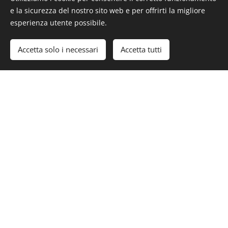
datte ai SUV
e la sicurezza del nostro sito web e per offrirti la migliore
tracciato GPS
esperienza utente possibile.
autonomia 165 km
Accetta solo i necessari
Accetta tutti
Registrazione Tuareg Rallye
Opportunità
convenienti
Malle Moto
con trasporto biciclette