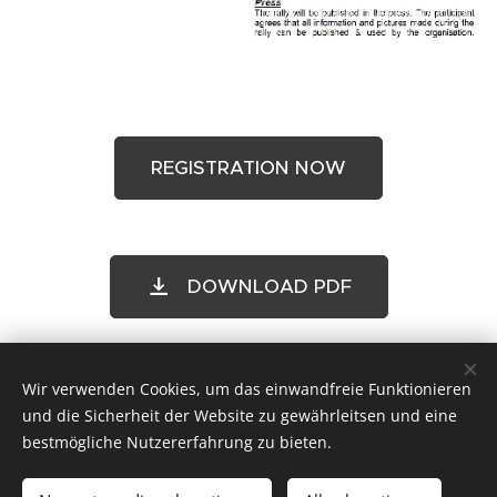
REGISTRATION NOW
DOWNLOAD PDF
Wir verwenden Cookies, um das einwandfreie Funktionieren
+49 172 709 7274
und die Sicherheit der Website zu gewährleitsen und eine
info@tuareg-rallye.com
Cookies
bestmögliche Nutzererfahrung zu bieten.
Sprachen